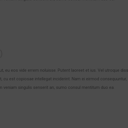
)
ut, eu eos vide errem noluisse. Putent laoreet et ius. Vel utroque dis
t, cu est copiosae intellegat inciderint. Nam ei eirmod consequuntur
m veniam singulis senserit an, sumo consul mentitum duo ea.