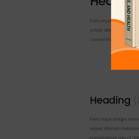
Headin
Ferri reque integre mea 
soleat alterum maluisse
consectetuer usu ut. Vi
Heading
(
Ferri reque integre mea 
soleat alterum maluisse
consectetuer usu ut. Vi