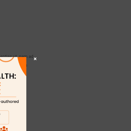
sentias ut, nam ad
×
, quod nostrum