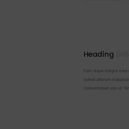
Heading
(H6
Ferri reque integre mea 
soleat alterum maluisse
consectetuer usu ut. Vi