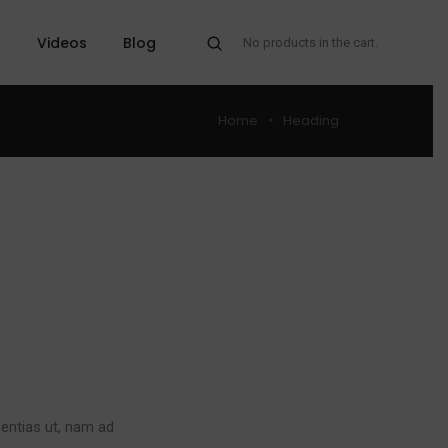
t
Videos
Blog
No products in the cart.
Home
Heading
sentias ut, nam ad