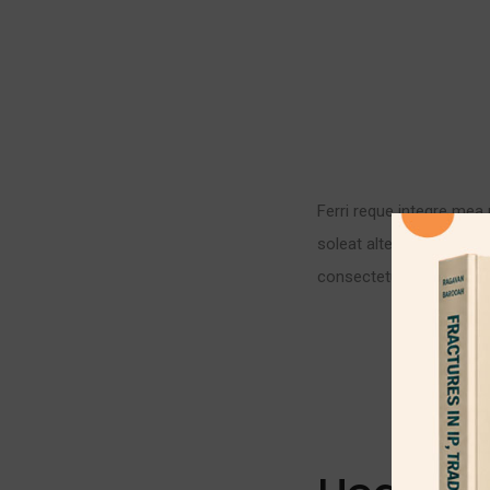
Ferri reque integre mea 
soleat alterum maluisse
consectetuer usu ut. Vi