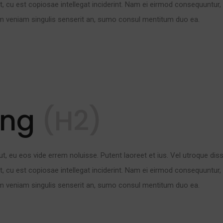
t, cu est copiosae intellegat inciderint. Nam ei eirmod consequuntur
m veniam singulis senserit an, sumo consul mentitum duo ea.
ing
(H2)
ut, eu eos vide errem noluisse. Putent laoreet et ius. Vel utroque dis
t, cu est copiosae intellegat inciderint. Nam ei eirmod consequuntur
m veniam singulis senserit an, sumo consul mentitum duo ea.