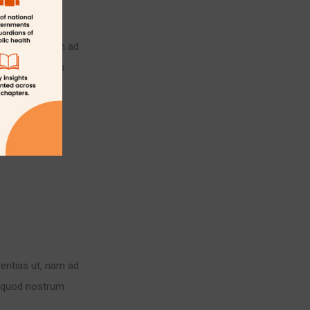
sentias ut, nam ad
, quod nostrum
sentias ut, nam ad
, quod nostrum