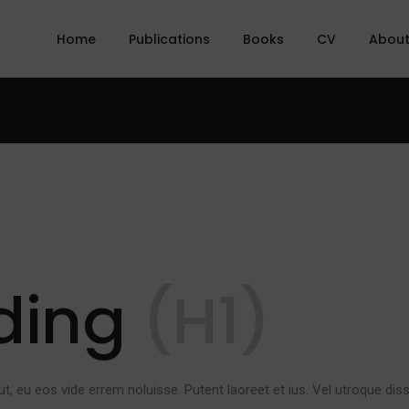
Home
Publications
Books
CV
Abou
ding
(H1)
ut, eu eos vide errem noluisse. Putent laoreet et ius. Vel utroque dis