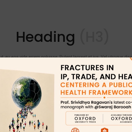
Heading
(H3)
ut, eu eos vide errem noluisse. Putent laoreet et ius. Vel utroque dis
t, cu est copiosae intellegat inciderint. Nam ei eirmod consequuntur
m veniam singulis senserit an, sumo consul mentitum duo ea.