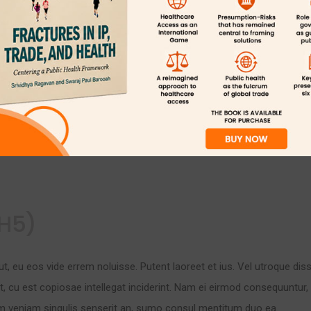
g
(H4)
ut, eu eos vide errem noluisse. Putent laoreet et ius. Vel utroque dis
t, cu est copiosae intellegat inciderint. Nam ei eirmod consequuntur
m veniam singulis senserit an, sumo consul mentitum duo ea.
H5)
ut, eu eos vide errem noluisse. Putent laoreet et ius. Vel utroque dis
t, cu est copiosae intellegat inciderint. Nam ei eirmod consequuntur
m veniam singulis senserit an, sumo consul mentitum duo ea.